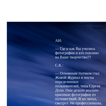
сейчас я снимаю на Nikon D800.
г. Нижний Новгород; фото Станислава
Казнова
AH:
— Где и как Вы учились
фотографии и кто повлиял
на Ваше творчество??
С.К.:
— Основным толчком стал
Живой Журнал и посты
определенных
пользователей, типа Сергея
Доли. Они делали реально
красивые фотографии из
путешествий. Я их читал,
смотрел. Не профессионалы,