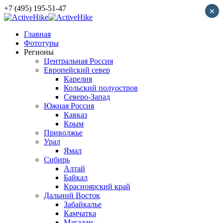
+7 (495) 195-51-47
×
Главная
Фототуры
Регионы
Центральная Россия
Европейский север
Карелия
Кольский полуостров
Северо-Запад
Южная Россия
Кавказ
Крым
Приволжье
Урал
Ямал
Сибирь
Алтай
Байкал
Красноярский край
Дальний Восток
Забайкалье
Камчатка
Магадан