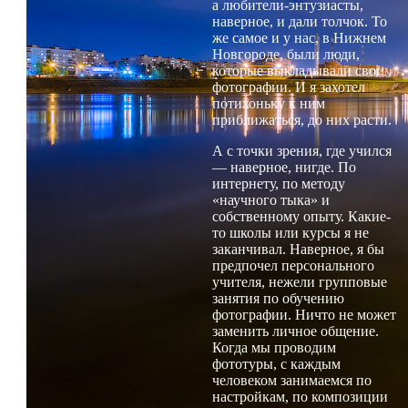
а любители-энтузиасты,
наверное, и дали толчок. То
же самое и у нас, в Нижнем
Новгороде, были люди,
которые выкладывали свои
фотографии. И я захотел
потихоньку к ним
приближаться, до них расти.
А с точки зрения, где учился
— наверное, нигде. По
интернету, по методу
«научного тыка» и
собственному опыту. Какие-
то школы или курсы я не
заканчивал. Наверное, я бы
предпочел персонального
учителя, нежели групповые
занятия по обучению
фотографии. Ничто не может
заменить личное общение.
Когда мы проводим
фототуры, с каждым
человеком занимаемся по
настройкам, по композиции