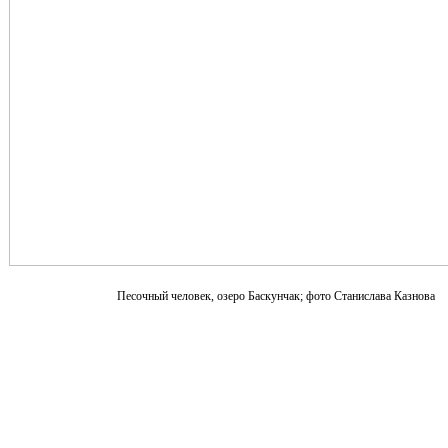
Песочный человек, озеро Баскунчак; фото Станислава Казнова
AH:
— Что Вы думаете об обработке фотографий? Как построен
этот процесс у Вас?
С.К.: