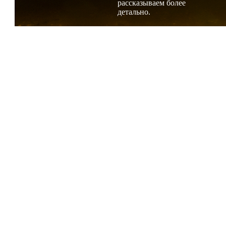
рассказываем более
детально.
AH:
— Есть ли у Вас любимые места, погода, сюжеты, форматы
фотосъемки?
С.К.:
— Можно провести какую-то статистику моих снимков: то,
что я снимаю больше всего. Мне лично больше всего
нравятся снимки вечерней архитектуры: ночной, вечерний
город, на длинных выдержках. Мне нравятся рассветы —
закаты и вообще пейзажи в режимное время. Это, наверное,
снимаю больше.
А еще люблю даже не макро, а микросъемку. Например,
одно время я начал увлекаться съемкой снежинок. Этот
момент очень интересный и приносит большое
удовольствие. Сложностей огромная масса. Не говоря о том,
что не существует ни одной похожей снежинки. Из всего
снега, что мы видим, они все разные. Это может быть
показаться абсурдным, невероятным, но это на самом деле