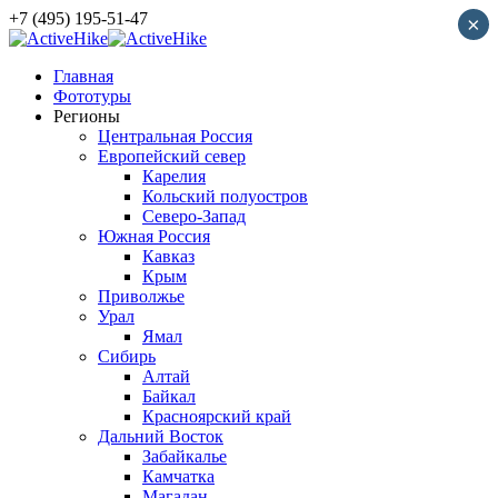
+7 (495) 195-51-47
×
Главная
Фототуры
Регионы
Центральная Россия
Европейский север
Карелия
Кольский полуостров
Северо-Запад
Южная Россия
Кавказ
Крым
Приволжье
Урал
Ямал
Сибирь
Алтай
Байкал
Красноярский край
Дальний Восток
Забайкалье
Камчатка
Магадан