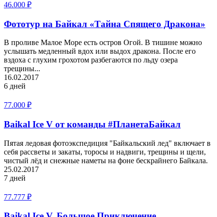
46.000
₽
Фототур на Байкал «Тайна Спящего Дракона»
В проливе Малое Море есть остров Огой. В тишине можно
услышать медленный вдох или выдох дракона. После его
вздоха с глухим грохотом разбегаются по льду озера
трещины...
16.02.2017
6 дней
77.000
₽
Baikal Ice V от команды #ПланетаБайкал
Пятая ледовая фотоэкспедиция "Байкальский лед" включает в
себя рассветы и закаты, торосы и надвиги, трещины и щели,
чистый лёд и снежные наметы на фоне бескрайнего Байкала.
25.02.2017
7 дней
77.777
₽
Baikal Ice V. Большое Приключение