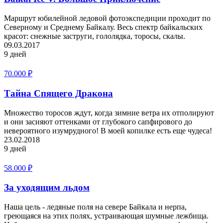
Маршрут юбилейной ледовой фотоэкспедиции проходит по
Северному и Среднему Байкалу. Весь спектр байкальских
красот: снежные заструги, гололядка, торосы, скалы.
09.03.2017
9 дней
70.000
₽
Тайна Спящего Дракона
Множество торосов ждут, когда зимние ветра их отполируют
и они засияют оттенками от глубокого сапфирового до
невероятного изумрудного! В моей копилке есть еще чудеса!
23.02.2018
9 дней
58.000
₽
За уходящим льдом
Наша цель - ледяные поля на севере Байкала и нерпа,
греющаяся на этих полях, устраивающая шумные лежбища.