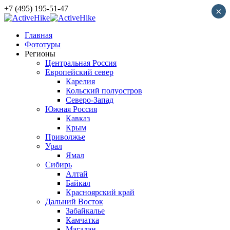
+7 (495) 195-51-47
×
Главная
Фототуры
Регионы
Центральная Россия
Европейский север
Карелия
Кольский полуостров
Северо-Запад
Южная Россия
Кавказ
Крым
Приволжье
Урал
Ямал
Сибирь
Алтай
Байкал
Красноярский край
Дальний Восток
Забайкалье
Камчатка
Магадан