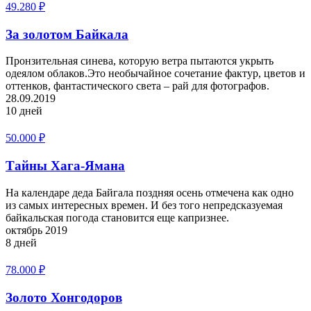
49.280
₽
За золотом Байкала
Пронзительная синева, которую ветра пытаются укрыть
одеялом облаков.Это необычайное сочетание фактур, цветов и
оттенков, фантастического света – рай для фотографов.
28.09.2019
10 дней
50.000
₽
Тайны Хага-Ямана
На календаре деда Байгала поздняя осень отмечена как одно
из самых интересных времен. И без того непредсказуемая
байкальская погода становится еще капризнее.
октябрь 2019
8 дней
78.000
₽
Золото Хонгодоров