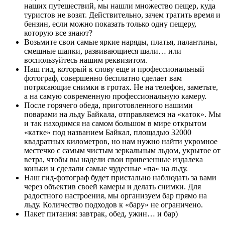
наших путешествий, мы нашли множество пещер, куда
туристов не возят. Действительно, зачем тратить время и
бензин, если можно показать только одну пещеру,
которую все знают?
Возьмите свои самые яркие наряды, платья, палантины,
смешные шапки, развивающиеся шали… или
воспользуйтесь нашим реквизитом.
Наш гид, который к слову еще и профессиональный
фотограф, совершенно бесплатно сделает вам
потрясающие снимки в гротах. Не на телефон, заметьте,
а на самую современную профессиональную камеру.
После горячего обеда, приготовленного нашими
поварами на льду Байкала, отправляемся на «каток». Мы
и так находимся на самом большом в мире открытом
«катке» под названием Байкал, площадью 32000
квадратных километров, но нам нужно найти укромное
местечко с самым чистым зеркальным льдом, укрытое от
ветра, чтобы вы надели свои привезенные издалека
коньки и сделали самые чудесные «па» на льду.
Наш гид-фотограф будет пристально наблюдать за вами
через объектив своей камеры и делать снимки. Для
радостного настроения, мы организуем бар прямо на
льду. Количество подходов к «бару» не ограничено.
Пакет питания: завтрак, обед, ужин… и бар)