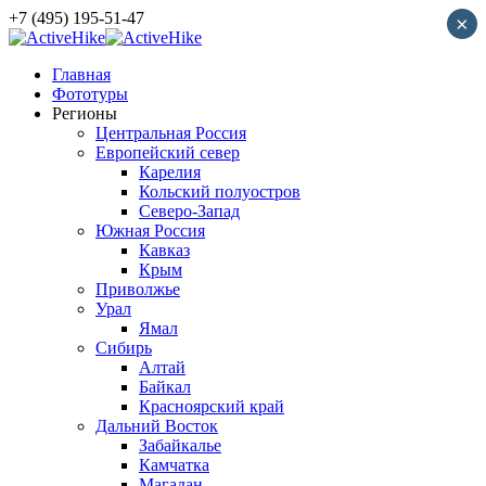
+7 (495) 195-51-47
×
Главная
Фототуры
Регионы
Центральная Россия
Европейский север
Карелия
Кольский полуостров
Северо-Запад
Южная Россия
Кавказ
Крым
Приволжье
Урал
Ямал
Сибирь
Алтай
Байкал
Красноярский край
Дальний Восток
Забайкалье
Камчатка
Магадан