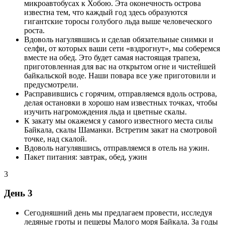
микроавтобусах к Хобою. Эта оконечность острова
известна тем, что каждый год здесь образуются
гигантские торосы голубого льда выше человеческого
роста.
Вдоволь нагулявшись и сделав обязательные снимки и
селфи, от которых ваши сети «вздрогнут», мы соберемся
вместе на обед. Это будет самая настоящая трапеза,
приготовленная для вас на открытом огне и чистейшей
байкальской воде. Наши повара все уже приготовили и
предусмотрели.
Расправившись с горячим, отправляемся вдоль острова,
делая остановки в хорошо нам известных точках, чтобы
изучить нагромождения льда и цветные скалы.
К закату мы окажемся у самого известного места силы
Байкала, скалы Шаманки. Встретим закат на смотровой
точке, над скалой.
Вдоволь нагулявшись, отправляемся в отель на ужин.
Пакет питания: завтрак, обед, ужин
3
День 3
Сегодняшний день мы предлагаем провести, исследуя
ледяные гроты и пещеры Малого моря Байкала. За годы