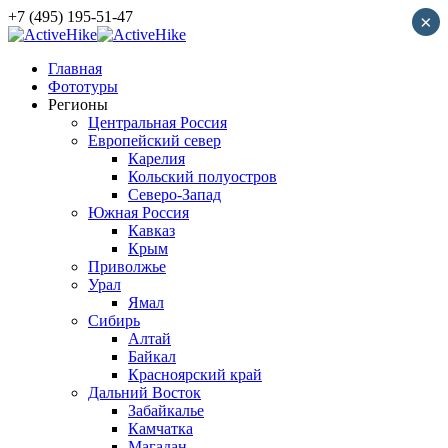
+7 (495) 195-51-47
×
Главная
Фототуры
Регионы
Центральная Россия
Европейский север
Карелия
Кольский полуостров
Северо-Запад
Южная Россия
Кавказ
Крым
Приволжье
Урал
Ямал
Сибирь
Алтай
Байкал
Красноярский край
Дальний Восток
Забайкалье
Камчатка
Магадан