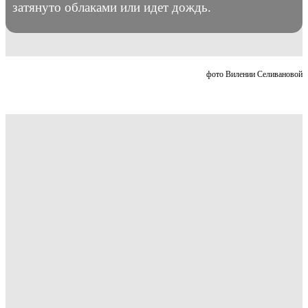
затянуто облаками или идет дождь.
фото Вилении Селивановой