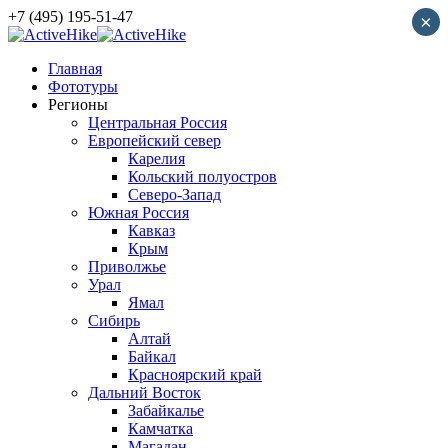
+7 (495) 195-51-47
×
Главная
Фототуры
Регионы
Центральная Россия
Европейский север
Карелия
Кольский полуостров
Северо-Запад
Южная Россия
Кавказ
Крым
Приволжье
Урал
Ямал
Сибирь
Алтай
Байкал
Красноярский край
Дальний Восток
Забайкалье
Камчатка
Магадан