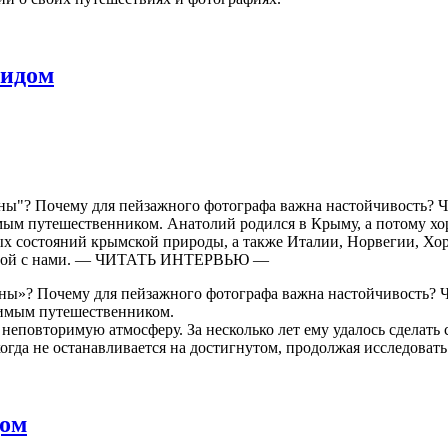
гидом
яны"? Почему для пейзажного фотографа важна настойчивость? Ч
ым путешественником. Анатолий родился в Крыму, а потому хор
х состояний крымской природы, а также Италии, Норвегии, Хорв
асотой с нами. — ЧИТАТЬ ИНТЕРВЬЮ —
аяны»? Почему для пейзажного фотографа важна настойчивость? 
мимым путешественником.
о неповторимую атмосферу. За несколько лет ему удалось сдела
огда не останавливается на достигнутом, продолжая исследоват
дом