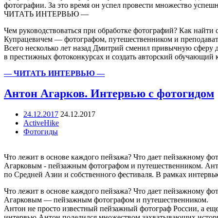
фотографии. За это время он успел провести множество успеш
ЧИТАТЬ ИНТЕРВЬЮ —
Чем руководствоваться при обработке фотографий? Как найти 
Купрацевичем — фотографом, путешественником и преподават
Всего несколько лет назад Дмитрий сменил привычную сферу д
в престижных фотоконкурсах и создать авторский обучающий 
— ЧИТАТЬ ИНТЕРВЬЮ —
Антон Агарков. Интервью с фотогидом
24.12.2017
24.12.2017
ActiveHike
Фотогиды
Что лежит в основе каждого пейзажа? Что дает пейзажному фо
Агарковым - пейзажным фотографом и путешественником. Анто
по Средней Азии и собственного фестиваля. В рамках инте
Что лежит в основе каждого пейзажа? Что дает пейзажному фо
Агарковым — пейзажным фотографом и путешественником.
Антон не просто известный пейзажный фотограф России, а еще
интервью Антон поделился множеством захватывающих истори