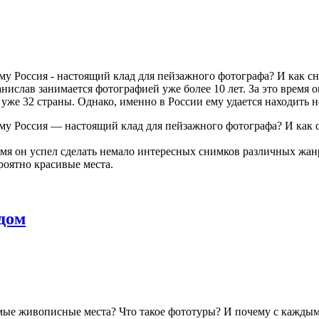
у Россия - настоящий клад для пейзажного фотографа? И как с
ислав занимается фотографией уже более 10 лет. За это время 
ету уже 32 страны. Однако, именно в России ему удается нахо
му Россия — настоящий клад для пейзажного фотографа? И как 
емя он успел сделать немало интересных снимков различных жанр
роятно красивые места.
дом
мые живописные места? Что такое фототуры? И почему с каждым