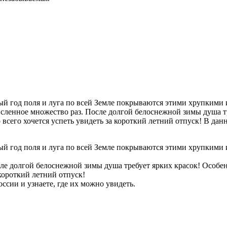
дый год поля и луга по всей Земле покрываются этими хрупким
исленное множество раз. После долгой белоснежной зимы душа т
о всего хочется успеть увидеть за короткий летний отпуск! В д
дый год поля и луга по всей Земле покрываются этими хрупким
ле долгой белоснежной зимы душа требует ярких красок! Особен
 короткий летний отпуск!
ссии и узнаете, где их можно увидеть.