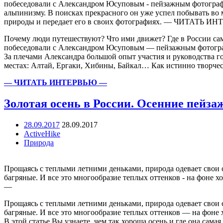
побеседовали с Александром Юсуповым - пейзажным фотографо
альпинизму. В поисках прекрасного он уже успел побывать во 
природы и передает его в своих фотографиях. — ЧИТАТЬ 
Почему люди путешествуют? Что ими движет? Где в России са
побеседовали с Александром Юсуповым — пейзажным фотогра
За плечами Александра большой опыт участия и руководства г
местах: Алтай, Ергаки, Хибины, Байкал… Как истинно творческ
— ЧИТАТЬ ИНТЕРВЬЮ —
Золотая осень в России. Осенние пейза
28.09.2017
28.09.2017
ActiveHike
Природа
Прощаясь с теплыми летними деньками, природа одевает свои с
багряные. И все это многообразие теплых оттенков - на фоне 
—
Прощаясь с теплыми летними деньками, природа одевает свои с
багряные. И все это многообразие теплых оттенков — на фоне
В этой статье Вы узнаете, чем так хороша осень и где она самая