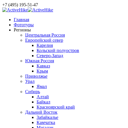
+7 (495) 195-51-47
Главная
Фототуры
Регионы
Центральная Россия
Европейский север
Карелия
Кольский полуостров
Северо-Запад
Южная Россия
Кавказ
Крым
Приволжье
Урал
Ямал
Сибирь
Алтай
Байкал
Красноярский край
Дальний Восток
Забайкалье
Камчатка
Магадан