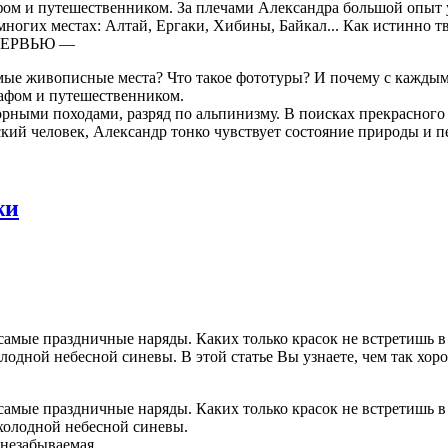
м и путешественником. За плечами Александра большой опыт у
многих местах: Алтай, Ергаки, Хибины, Байкал... Как истинно т
ИНТЕРВЬЮ —
мые живописные места? Что такое фототуры? И почему с каждым
фом и путешественником.
орными походами, разряд по альпинизму. В поисках прекрасного
ий человек, Александр тонко чувствует состояние природы и пе
жи
амые праздничные наряды. Каких только красок не встретишь в 
холодной небесной синевы. В этой статье Вы узнаете, чем так 
амые праздничные наряды. Каких только красок не встретишь в 
 холодной небесной синевы.
 незабываемая.