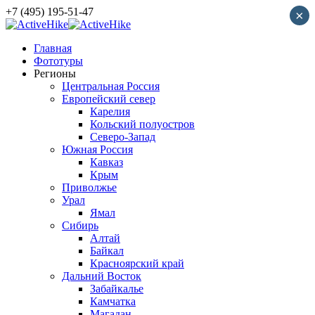
+7 (495) 195-51-47
×
Главная
Фототуры
Регионы
Центральная Россия
Европейский север
Карелия
Кольский полуостров
Северо-Запад
Южная Россия
Кавказ
Крым
Приволжье
Урал
Ямал
Сибирь
Алтай
Байкал
Красноярский край
Дальний Восток
Забайкалье
Камчатка
Магадан