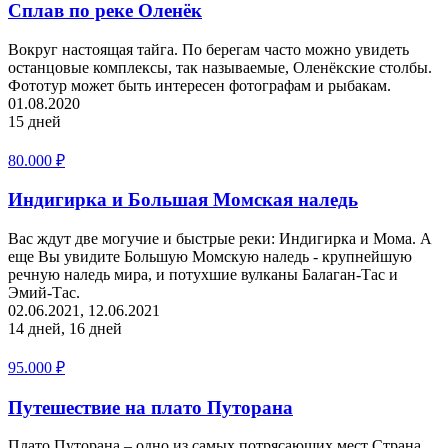
Сплав по реке Оленёк
Вокруг настоящая тайга. По берегам часто можно увидеть
останцовые комплексы, так называемые, Оленёкские столбы.
Фототур может быть интересен фотографам и рыбакам.
01.08.2020
15 дней
80.000
₽
Индигирка и Большая Момская наледь
Вас ждут две могучие и быстрые реки: Индигирка и Мома. А
еще Вы увидите Большую Момскую наледь - крупнейшую
речную наледь мира, и потухшие вулканы Балаган-Тас и
Эмий-Тас.
02.06.2021, 12.06.2021
14 дней, 16 дней
95.000
₽
Путешествие на плато Путорана
Плато Путорана – одно из самых потрясающих мест Страна